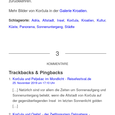
zurückkehren.
Mehr Bilder von Korčula in der
Galerie Kroatien
.
Schlagworte:
Adria
,
Altstadt
,
Insel
,
Korčula
,
Kroatien
,
Kultur
,
Küste
,
Panorama
,
Sonnenuntergang
,
Städte
3
KOMMENTARE
Trackbacks & Pingbacks
Korčula und Pelješac im Mondlicht - Reisefestival.de
25. November 2019 um 17:10 Uhr
[…] Natürlich sind vor allem die Zeiten um Sonnenaufgang und
Sonnenuntergang beliebt, wenn die Altstadt von Korčula auf
der gegenüberliegenden Insel im letzten Sonnenlicht golden
[…]
Korčula und Orebić - der Zwillingsstern Dalmatiens -