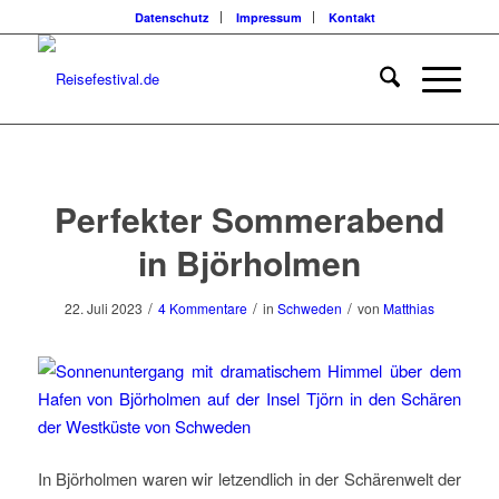
Datenschutz
Impressum
Kontakt
sagt:
sagt:
sagt:
sagt:
Perfekter Sommerabend
in Björholmen
/
/
/
22. Juli 2023
4 Kommentare
in
Schweden
von
Matthias
In Björholmen waren wir letzendlich in der Schärenwelt der