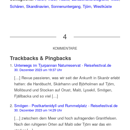
Schären
,
Skandinavien
,
Sonnenuntergang
,
Tjörn
,
Westküste
4
KOMMENTARE
Trackbacks & Pingbacks
Unterwegs im Tjurpannan Naturreservat - Reisefestival.de
30. Dezember 2023 um 19:37 Uhr
[…] Revue passieren, was wir seit der Ankunft in Skanör erlebt
hatten: die Hanöbucht, Skärhamn und Björholmen auf Tjörn,
Mollösund und Stocken auf Orust, Malö, Lysekil, Smögen,
Fjällbacka und so viel […]
Smögen - Postkartenidyll und Rummelplatz - Reisefestival.de
30. Dezember 2023 um 14:29 Uhr
[…] zwischem dem Meer und hoch aufragenden Granitfelsen.
Nach den ruhigeren Orten auf Malö oder Tjörn war das ein