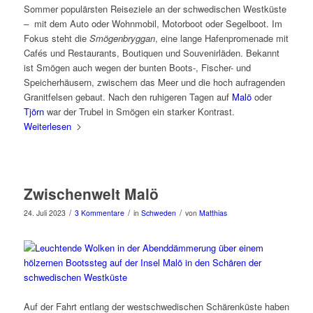
Sommer populärsten Reiseziele an der schwedischen Westküste
– mit dem Auto oder Wohnmobil, Motorboot oder Segelboot. Im
Fokus steht die
Smögenbryggan
, eine lange Hafenpromenade mit
Cafés und Restaurants, Boutiquen und Souvenirläden. Bekannt
ist Smögen auch wegen der bunten Boots-, Fischer- und
Speicherhäusern, zwischem das Meer und die hoch aufragenden
Granitfelsen gebaut. Nach den ruhigeren Tagen auf
Malö
oder
Tjörn
war der Trubel in Smögen ein starker Kontrast.
Weiterlesen
Zwischenwelt Malö
/
/
/
24. Juli 2023
3 Kommentare
in
Schweden
von
Matthias
Auf der Fahrt entlang der westschwedischen Schärenküste haben