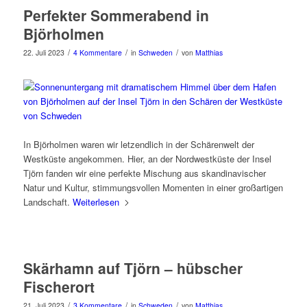
Perfekter Sommerabend in
Björholmen
/
/
/
22. Juli 2023
4 Kommentare
in
Schweden
von
Matthias
In Björholmen waren wir letzendlich in der Schärenwelt der
Westküste angekommen. Hier, an der Nordwestküste der Insel
Tjörn fanden wir eine perfekte Mischung aus skandinavischer
Natur und Kultur, stimmungsvollen Momenten in einer großartigen
Landschaft.
Weiterlesen
Skärhamn auf Tjörn – hübscher
Fischerort
/
/
/
21. Juli 2023
3 Kommentare
in
Schweden
von
Matthias