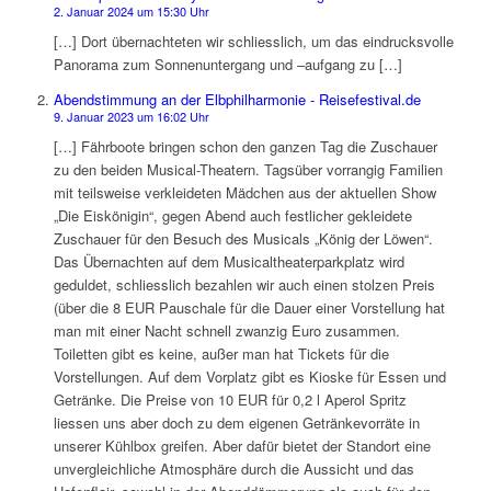
2. Januar 2024 um 15:30 Uhr
[…] Dort übernachteten wir schliesslich, um das eindrucksvolle
Panorama zum Sonnenuntergang und –aufgang zu […]
Abendstimmung an der Elbphilharmonie - Reisefestival.de
9. Januar 2023 um 16:02 Uhr
[…] Fährboote bringen schon den ganzen Tag die Zuschauer
zu den beiden Musical-Theatern. Tagsüber vorrangig Familien
mit teilsweise verkleideten Mädchen aus der aktuellen Show
„Die Eiskönigin“, gegen Abend auch festlicher gekleidete
Zuschauer für den Besuch des Musicals „König der Löwen“.
Das Übernachten auf dem Musicaltheaterparkplatz wird
geduldet, schliesslich bezahlen wir auch einen stolzen Preis
(über die 8 EUR Pauschale für die Dauer einer Vorstellung hat
man mit einer Nacht schnell zwanzig Euro zusammen.
Toiletten gibt es keine, außer man hat Tickets für die
Vorstellungen. Auf dem Vorplatz gibt es Kioske für Essen und
Getränke. Die Preise von 10 EUR für 0,2 l Aperol Spritz
liessen uns aber doch zu dem eigenen Getränkevorräte in
unserer Kühlbox greifen. Aber dafür bietet der Standort eine
unvergleichliche Atmosphäre durch die Aussicht und das