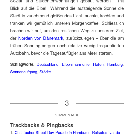
Sozial- und Studentenwohnungen gebaut werden – mit
Blick auf die Elbe! Während die aufsteigende Sonne die
Stadt in zunehmend gleißendes Licht tauchte, kochten und
tranken wir gemütlich unseren Morgenkaffee. Schliesslich
brachen wir auf, um den restlichen Weg zu unserem Ziel,
der
Norden von Dänemark
, zurückzulegen – über die am
frühen Sonntagmorgen noch relative wenig frequentierten
Autobahn, bevor die Tagesauflügler ans Meer starten.
Schlagworte:
Deutschland
,
Elbphilharmonie
,
Hafen
,
Hamburg
,
Sonnenaufgang
,
Städte
3
KOMMENTARE
Trackbacks & Pingbacks
Christopher Street Day Parade in Hamburg - Reisefestival.de