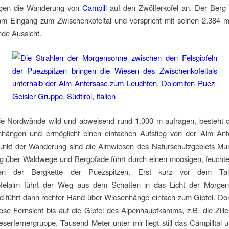
rgen die Wanderung von
Campill
auf den Zwölferkofel an. Der Berg b
 am Eingang zum Zwischenkofeltal und verspricht mit seinen 2.384 
de Aussicht.
e Nordwände wild und abweisend rund 1.000 m aufragen, besteht d
hängen und ermöglicht einen einfachen Aufstieg von der Alm Ant
nkt der Wanderung sind die Almwiesen des Naturschutzgebiets Mun
g über Waldwege und Bergpfade führt durch einen moosigen, feucht
en der Bergkette der Puezspitzen. Erst kurz vor dem Tal
felalm führt der Weg aus dem Schatten in das Licht der Morge
d führt dann rechter Hand über Wiesenhänge einfach zum Gipfel. Dort
ose Fernsicht bis auf die Gipfel des Alpenhauptkamms, z.B. die Zille
eserfernergruppe. Tausend Meter unter mir liegt still das Campilltal 