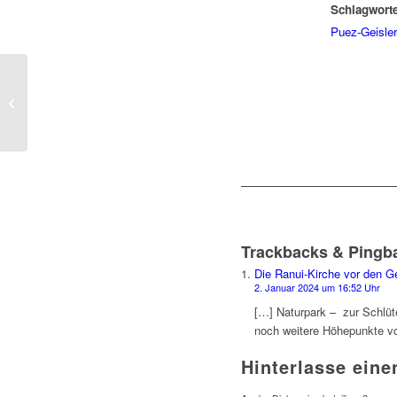
Schlagworte
Puez-Geisle
Das Mühlental von
Campill
Trackbacks & Pingb
Die Ranui-Kirche vor den Ge
2. Januar 2024 um 16:52 Uhr
[…] Naturpark – zur Schlüte
noch weitere Höhepunkte 
Hinterlasse ein