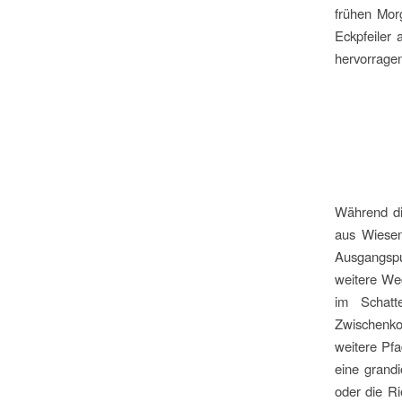
frühen Mo
Eckpfeiler
hervorragen
Während di
aus Wiesen
Ausgangspu
weitere We
im Schatt
Zwischenko
weitere Pfa
eine grandi
oder die Ri