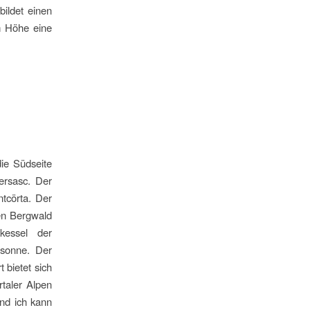
ildet einen
m Höhe eine
ie Südseite
ersasc. Der
tcörta. Der
en Bergwald
kessel der
nsonne. Der
 bietet sich
rtaler Alpen
und ich kann