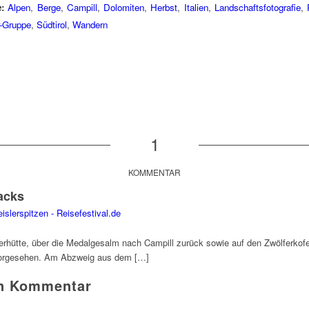
:
Alpen
,
Berge
,
Campill
,
Dolomiten
,
Herbst
,
Italien
,
Landschaftsfotografie
,
r-Gruppe
,
Südtirol
,
Wandern
1
KOMMENTAR
acks
islerspitzen - Reisefestival.de
rhütte, über die Medalgesalm nach Campill zurück sowie auf den Zwölferkofel
vorgesehen. Am Abzweig aus dem […]
en Kommentar