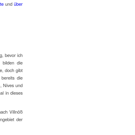
te
und
über
g, bevor ich
 bilden die
e, doch gibt
bereits die
, Nives und
al in dieses
ach Villnöß
ngebiet der