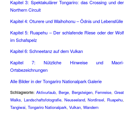
Kapitel 3: Spektakulärer Tongariro: das Crossing und der
Northern Circuit
Kapitel 4: Oturere und Waihohonu – Ödnis und Lebensfülle
Kapitel 5: Ruapehu – Der schlafende Riese oder der Wolf
im Schafspelz
Kapitel 6: Schneetanz auf dem Vulkan
Kapitel 7: Nützliche Hinweise und Maori-
Ortsbezeichnungen
Alle Bilder in der Tongariro Nationalpark Galerie
Schlagworte:
Aktivurlaub
,
Berge
,
Bergsteigen
,
Fernreise
,
Great
Walks
,
Landschaftsfotografie
,
Neuseeland
,
Nordinsel
,
Ruapehu
,
Tangiwai
,
Tongariro Nationalpark
,
Vulkan
,
Wandern