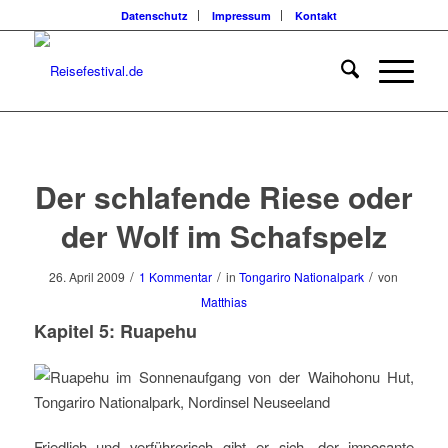
Datenschutz
Impressum
Kontakt
sagt:
Der schlafende Riese oder
der Wolf im Schafspelz
/
/
/
26. April 2009
1 Kommentar
in
Tongariro Nationalpark
von
Matthias
Kapitel 5: Ruapehu
Friedlich und verführerisch gibt er sich, der imposante