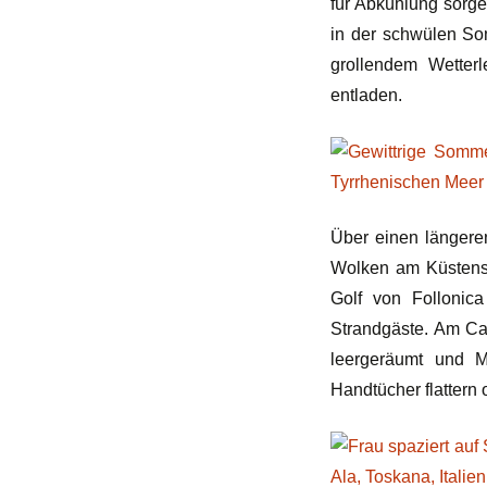
für Abkühlung sorg
in der schwülen So
grollendem Wetter
entladen.
Über einen längere
Wolken am Küstensa
Golf von Follonica
Strandgäste. Am Ca
leergeräumt und M
Handtücher flattern