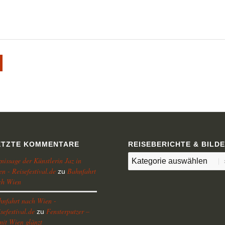
ETZTE KOMMENTARE
REISEBERICHTE & BILD
Reiseberichte
nissage der Künstlerin Jaz in
n - Reisefestival.de
Bahnfahrt
&
zu
ch Wien
Bilder
hnfahrt nach Wien -
sefestival.de
Fensterputzer –
zu
it Wien glänzt