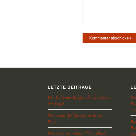
LETZTE BEITRÄGE
L
Der Tod eines Küken oder die Trauer
Ver
der Vögel
Wie
na
Vernissage der Künstlerin Jaz in
Wien
Ba
Rei
Fensterputzer – damit Wien glänzt
dam