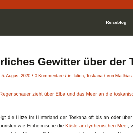
Reiseblog
liches Gewitter über der 
/
/
/
5. August 2020
0 Kommentare
in
Italien
,
Toskana
von
Matthias
gt die Hitze im Hinterland der Toskana oft bis an oder über
uristen wie Einheimische die
Küste am tyrrhenischen Meer
, 