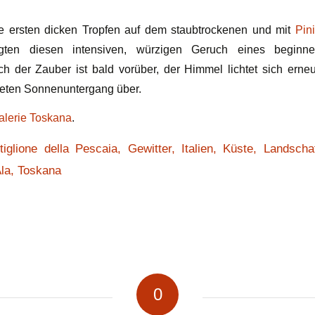
die ersten dicken Tropfen auf dem staubtrockenen und mit
Pin
ten diesen intensiven, würzigen Geruch eines beginne
 der Zauber ist bald vorüber, der Himmel lichtet sich erneu
teten Sonnenuntergang über.
alerie Toskana
.
tiglione della Pescaia
,
Gewitter
,
Italien
,
Küste
,
Landschaf
la
,
Toskana
0