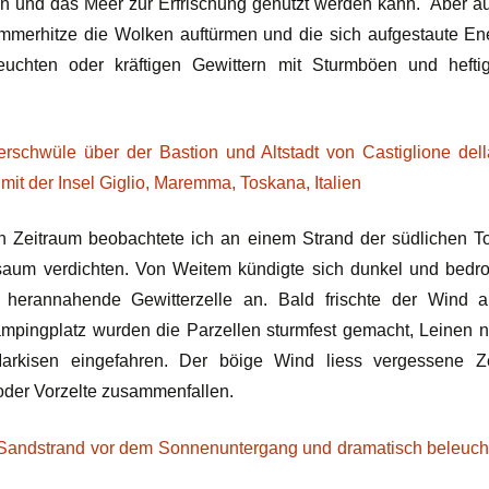
en und das Meer zur Erfrischung genutzt werden kann. Aber au
mmerhitze die Wolken auftürmen und die sich aufgestaute En
leuchten oder kräftigen Gewittern mit Sturmböen und heft
n Zeitraum beobachtete ich an einem Strand der südlichen To
um verdichten. Von Weitem kündigte sich dunkel und bedro
 herannahende Gewitterzelle an. Bald frischte der Wind a
mpingplatz wurden die Parzellen sturmfest gemacht, Leinen 
arkisen eingefahren. Der böige Wind liess vergessene Zei
 oder Vorzelte zusammenfallen.