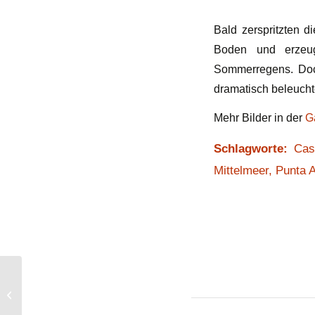
Bald zerspritzten 
Boden und erzeug
Sommerregens. Doch
dramatisch beleuch
Mehr Bilder in der
G
Schlagworte:
Cas
Mittelmeer
,
Punta A
Die zwei Türme von
Castiglione della
Pescaia