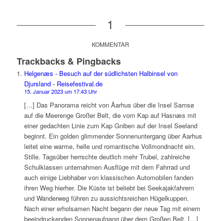
1
KOMMENTAR
Trackbacks & Pingbacks
Helgenæs - Besuch auf der südlichsten Halbinsel von
Djursland - Reisefestival.de
15. Januar 2023 um 17:43 Uhr
[…] Das Panorama reicht von Åarhus über die Insel Samsø
auf die Meerenge Großer Belt, die vom Kap auf Hasnæs mit
einer gedachten Linie zum Kap Gniben auf der Insel Seeland
beginnt. Ein golden glimmender Sonnenuntergang über Aarhus
leitet eine warme, helle und romantische Vollmondnacht ein.
Stille. Tagsüber herrschte deutlich mehr Trubel, zahlreiche
Schulklassen unternahmen Ausflüge mit dem Fahrrad und
auch einige Liebhaber von klassischen Automobilen fanden
ihren Weg hierher. Die Küste ist beliebt bei Seekajakfahrern
und Wanderweg führen zu aussichtsreichen Hügelkuppen.
Nach einer erholsamen Nacht begann der neue Tag mit einem
beeindruckenden Sonnenaufgang über dem Großen Belt. […]