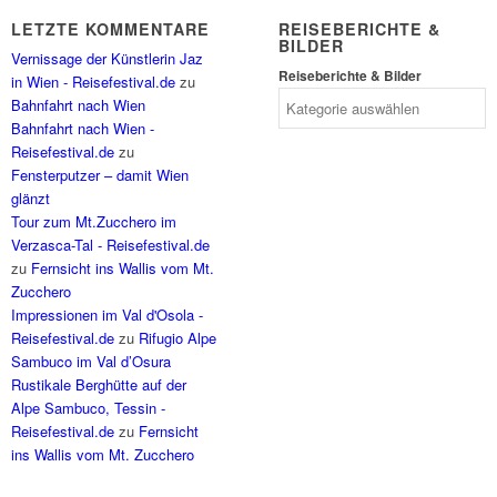
LETZTE KOMMENTARE
REISEBERICHTE &
BILDER
Vernissage der Künstlerin Jaz
Reiseberichte & Bilder
in Wien - Reisefestival.de
zu
Bahnfahrt nach Wien
Bahnfahrt nach Wien -
Reisefestival.de
zu
Fensterputzer – damit Wien
glänzt
Tour zum Mt.Zucchero im
Verzasca-Tal - Reisefestival.de
zu
Fernsicht ins Wallis vom Mt.
Zucchero
Impressionen im Val d'Osola -
Reisefestival.de
zu
Rifugio Alpe
Sambuco im Val d’Osura
Rustikale Berghütte auf der
Alpe Sambuco, Tessin -
Reisefestival.de
zu
Fernsicht
ins Wallis vom Mt. Zucchero