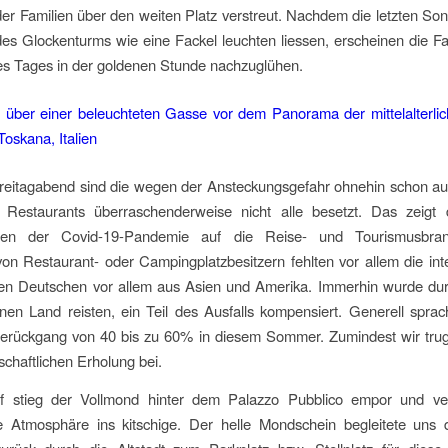
r Familien über den weiten Platz verstreut. Nachdem die letzten So
des Glockenturms wie eine Fackel leuchten liessen, erscheinen die 
es Tages in der goldenen Stunde nachzuglühen.
Freitagabend sind die wegen der Ansteckungsgefahr ohnehin schon a
 Restaurants überraschenderweise nicht alle besetzt. Das zeigt d
gen der Covid-19-Pandemie auf die Reise- und Tourismusbra
n Restaurant- oder Campingplatzbesitzern fehlten vor allem die int
en Deutschen vor allem aus Asien und Amerika. Immerhin wurde durch
nen Land reisten, ein Teil des Ausfalls kompensiert. Generell spra
erückgang von 40 bis zu 60% in diesem Sommer. Zumindest wir tru
tschaftlichen Erholung bei.
f stieg der Vollmond hinter dem Palazzo Pubblico empor und ver
e Atmosphäre ins kitschige. Der helle Mondschein begleitete uns