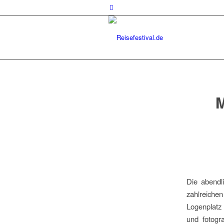
sagt:
M
Die abend
zahlreiche
Logenplatz
und fotogra