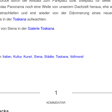
rück durch die Altstadt zum Parkplatz bzw. Stellplatz für diese
 das Panorama noch eine Weile von unserem Dachzelt heraus, ehe wi
inschliefen und erst wieder von der Dämmerung eines neue
 in der
Toskana
aufwachten.
 von Siena in der
Galerie Toskana
.
:
Italien
,
Kultur
,
Kunst
,
Siena
,
Städte
,
Toskana
,
Vollmond
1
KOMMENTAR
acks