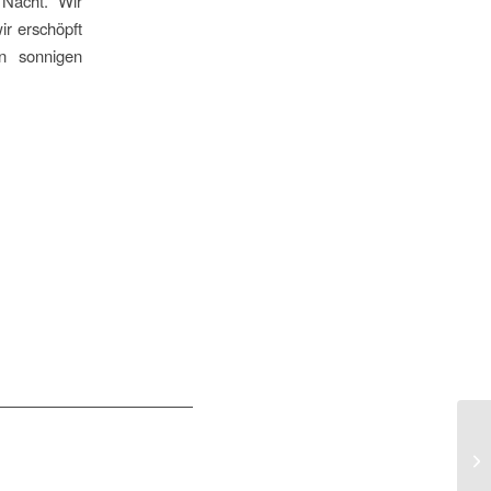
 Nacht. Wir
r erschöpft
n sonnigen