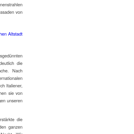
nnenstrahlen
Fassaden von
usgedünnten
eutlich die
nche. Nach
ernationalen
 Italiener,
chen sie von
gen unseren
stärkte die
 den ganzen