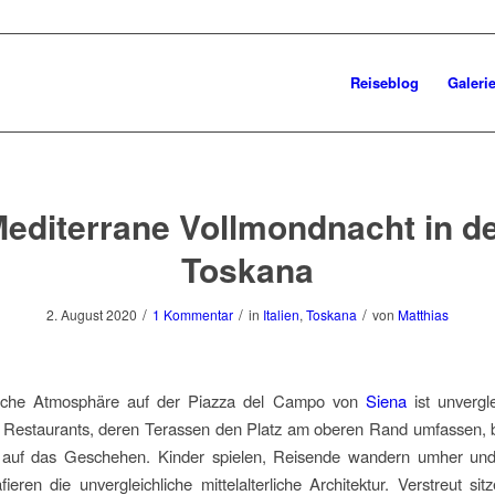
Reiseblog
Galeri
editerrane Vollmondnacht in d
Toskana
/
/
/
2. August 2020
1 Kommentar
in
Italien
,
Toskana
von
Matthias
liche Atmosphäre auf der Piazza del Campo von
Siena
ist unvergle
n Restaurants, deren Terassen den Platz am oberen Rand umfassen, b
 auf das Geschehen. Kinder spielen, Reisende wandern umher un
fieren die unvergleichliche mittelalterliche Architektur. Verstreut sit