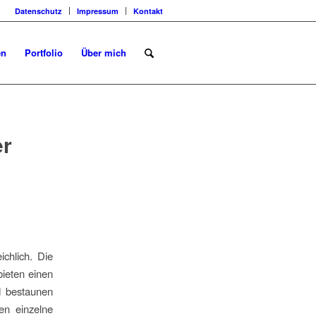
Datenschutz
Impressum
Kontakt
en
Portfolio
Über mich
er
ichlich. Die
ieten einen
d bestaunen
zen einzelne