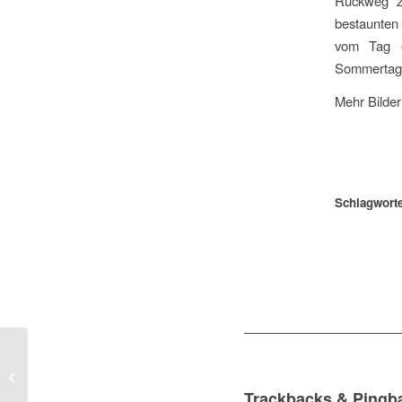
Rückweg zu
bestaunten
vom Tag e
Sommertags
Mehr Bilder
Schlagworte
Sommerabend in Siena
Trackbacks & Pingb