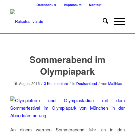
Datenschutz
Impressum
Kontakt
sagt:
sagt:
sagt:
Sommerabend im
Olympiapark
/
/
/
16. August 2016
3 Kommentare
in
Deutschland
von
Matthias
An einem warmen Sommerabend fuhr ich in den