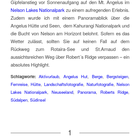
Gipfelanstieg vor Sonnenaufgang auf den Mt. Angelus im
Nelson Lakes Nationalpark
zu einem aufregenden Erlebnis.
Zudem wurde ich mit einem Panoramablick über die
Angelus Hütte und Seen, dem Kahurangi Nationalpark und
die Bucht von Nelson am Horizont belohnt. Sofern es das
Wetter zulässt, sollten Sie auf keinen Fall auf dem
Rückweg zum Rotaira-See und St.Arnaud den
aussichtsreichen Weg über Robert´s Ridge verpassen – ein
absolutes Highlight.
Schlagworte:
Aktivurlaub
,
Angelus Hut
,
Berge
,
Bergsteigen
,
Fernreise
,
Hütte
,
Landschaftsfotografie
,
Naturfotografie
,
Nelson
Lakes Nationalpark
,
Neuseeland
,
Panorama
,
Roberts Ridge
,
Südalpen
,
Südinsel
1