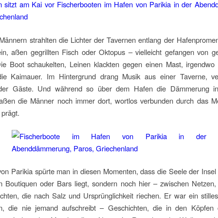
 Männern strahlten die Lichter der Tavernen entlang der Hafenprome
in, aßen gegrillten Fisch oder Oktopus – vielleicht gefangen von g
Die Boot schaukelten, Leinen klackten gegen einen Mast, irgendwo 
ie Kaimauer. Im Hintergrund drang Musik aus einer Taverne, ve
 der Gäste. Und während so über dem Hafen die Dämmerung in
saßen die Männer noch immer dort, wortlos verbunden durch das Me
 prägt.
n Parikia spürte man in diesen Momenten, dass die Seele der Insel 
en Boutiquen oder Bars liegt, sondern noch hier – zwischen Netzen
hten, die nach Salz und Ursprünglichkeit riechen. Er war ein stille
n, die nie jemand aufschreibt – Geschichten, die in den Köpfen 