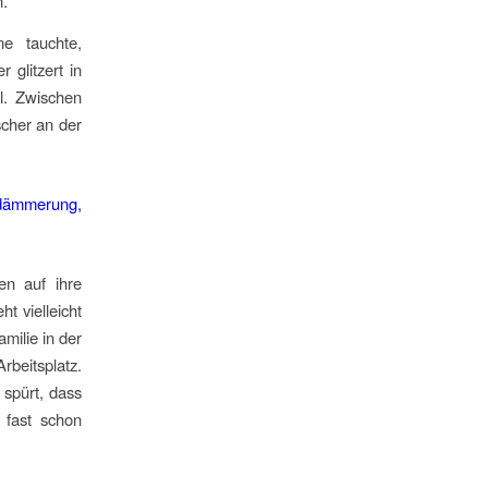
n.
e tauchte,
 glitzert in
l. Zwischen
scher an der
en auf ihre
t vielleicht
milie in der
rbeitsplatz.
 spürt, dass
fast schon