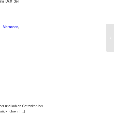
im Duft der
,
Menschen
,
eer und kühlen Getränken bei
urück fuhren. […]