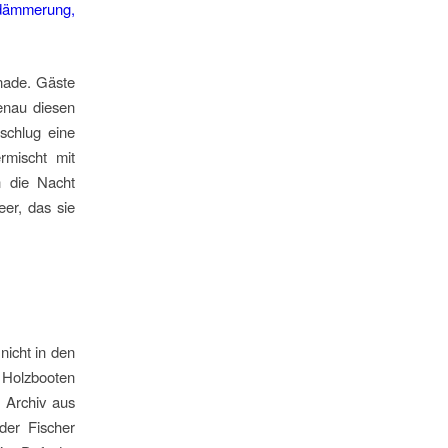
nade. Gäste
enau diesen
schlug eine
rmischt mit
 die Nacht
er, das sie
nicht in den
, Holzbooten
s Archiv aus
der Fischer