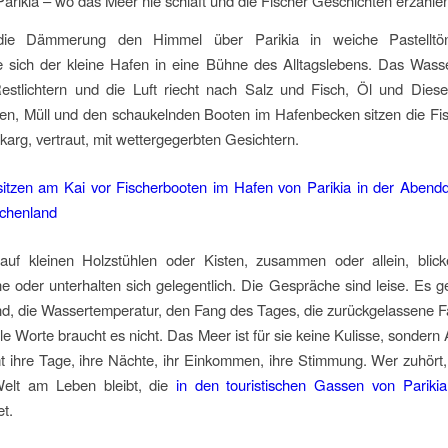
arikia – wo das Meer nie schläft und die Fischer Geschichten erzähle
ie Dämmerung den Himmel über Parikia in weiche Pastelltön
 sich der kleine Hafen in eine Bühne des Alltagslebens. Das Wasser
estlichtern und die Luft riecht nach Salz und Fisch, Öl und Diese
en, Müll und den schaukelnden Booten im Hafenbecken sitzen die Fi
karg, vertraut, mit wettergegerbten Gesichtern.
 auf kleinen Holzstühlen oder Kisten, zusammen oder allein, blick
ne oder unterhalten sich gelegentlich. Die Gespräche sind leise. Es geh
, die Wassertemperatur, den Fang des Tages, die zurückgelassene Fa
le Worte braucht es nicht. Das Meer ist für sie keine Kulisse, sondern A
 ihre Tage, ihre Nächte, ihr Einkommen, ihre Stimmung. Wer zuhört,
Welt am Leben bleibt, die
in den touristischen Gassen von Parikia
t.