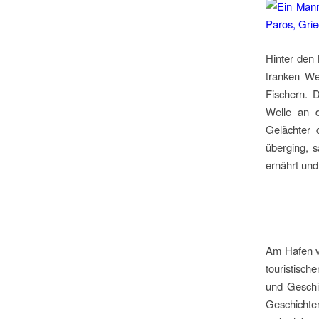
Hinter den
tranken We
Fischern. 
Welle an d
Gelächter
überging, 
ernährt und
Am Hafen vo
touristisch
und Geschic
Geschichte