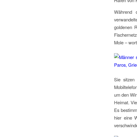
Hafen von P
Während d
verwandelte
goldenen R
Fischernetz
Mole – wort
Sie sitzen
Mobiltelefo
um den Wind
Heimat. Vie
Es bestimmt
hier eine 
verschwinde