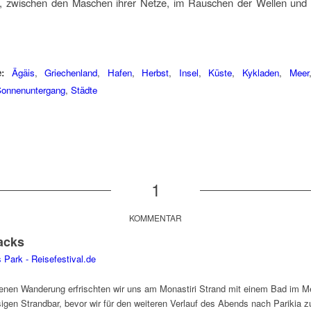
n, zwischen den Maschen ihrer Netze, im Rauschen der Wellen und 
:
Ägäis
,
Griechenland
,
Hafen
,
Herbst
,
Insel
,
Küste
,
Kykladen
,
Meer
onnenuntergang
,
Städte
1
KOMMENTAR
acks
Park - Reisefestival.de
enen Wanderung erfrischten wir uns am Monastiri Strand mit einem Bad im M
gen Strandbar, bevor wir für den weiteren Verlauf des Abends nach Parikia z