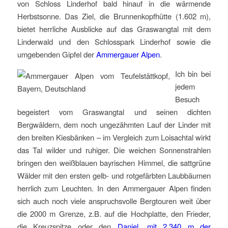
von Schloss Linderhof bald hinauf in die wärmende
Herbstsonne. Das Ziel, die Brunnenkopfhütte (1.602 m),
bietet herrliche Ausblicke auf das Graswangtal mit dem
Linderwald und den Schlosspark Linderhof sowie die
umgebenden Gipfel der
Ammergauer Alpen
.
Ich bin bei
jedem
Besuch
begeistert vom Graswangtal und seinen dichten
Bergwäldern, dem noch ungezähmten Lauf der Linder mit
den breiten Kiesbänken – im Vergleich zum Loisachtal wirkt
das Tal wilder und ruhiger. Die weichen Sonnenstrahlen
bringen den weißblauen bayrischen Himmel, die sattgrüne
Wälder mit den ersten gelb- und rotgefärbten Laubbäumen
herrlich zum Leuchten. In den Ammergauer Alpen finden
sich auch noch viele anspruchsvolle Bergtouren weit über
die 2000 m Grenze, z.B. auf die Hochplatte, den Frieder,
die Kreuzspitze oder den
Daniel, mit 2.340 m der