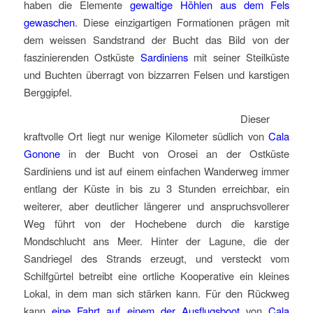
haben die Elemente
gewaltige Höhlen aus dem Fels
gewaschen
. Diese einzigartigen Formationen prägen mit
dem weissen Sandstrand der Bucht das Bild von der
faszinierenden Ostküste
Sardiniens
mit seiner Steilküste
und Buchten überragt von bizzarren Felsen und karstigen
Berggipfel.
Dieser
kraftvolle Ort liegt nur wenige Kilometer südlich von
Cala
Gonone
in der Bucht von Orosei an der Ostküste
Sardiniens und ist auf einem einfachen Wanderweg immer
entlang der Küste in bis zu 3 Stunden erreichbar, ein
weiterer, aber deutlicher längerer und anspruchsvollerer
Weg führt von der Hochebene durch die karstige
Mondschlucht ans Meer. Hinter der Lagune, die der
Sandriegel des Strands erzeugt, und versteckt vom
Schilfgürtel betreibt eine ortliche Kooperative ein kleines
Lokal, in dem man sich stärken kann. Für den Rückweg
kann
eine Fahrt auf einem der Ausflugsboot
von
Cala