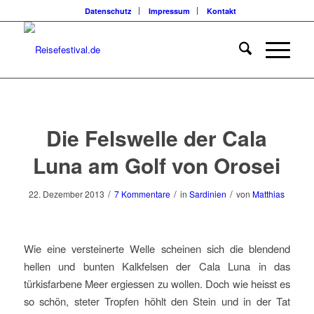
Datenschutz
Impressum
Kontakt
sagt:
sagt:
sagt:
sagt:
sagt:
sagt:
sagt:
Die Felswelle der Cala
Luna am Golf von Orosei
/
/
/
22. Dezember 2013
7 Kommentare
in
Sardinien
von
Matthias
Wie eine versteinerte Welle scheinen sich die blendend
hellen und bunten Kalkfelsen der Cala Luna in das
türkisfarbene Meer ergiessen zu wollen. Doch wie heisst es
so schön, steter Tropfen höhlt den Stein und in der Tat