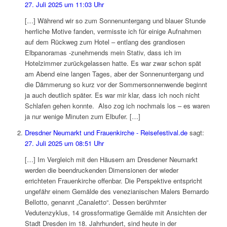
27. Juli 2025 um 11:03 Uhr
[…] Während wir so zum Sonnenuntergang und blauer Stunde
herrliche Motive fanden, vermisste ich für einige Aufnahmen
auf dem Rückweg zum Hotel – entlang des grandiosen
Elbpanoramas -zunehmends mein Stativ, dass ich im
Hotelzimmer zurückgelassen hatte. Es war zwar schon spät
am Abend eine langen Tages, aber der Sonnenuntergang und
die Dämmerung so kurz vor der Sommersonnenwende beginnt
ja auch deutlich später. Es war mir klar, dass ich noch nicht
Schlafen gehen konnte. Also zog ich nochmals los – es waren
ja nur wenige Minuten zum Elbufer. […]
Dresdner Neumarkt und Frauenkirche - Reisefestival.de
sagt:
27. Juli 2025 um 08:51 Uhr
[…] Im Vergleich mit den Häusern am Dresdener Neumarkt
werden die beendruckenden Dimensionen der wieder
errichteten Frauenkirche offenbar. Die Perspektive entspricht
ungefähr einem Gemälde des venezianischen Malers Bernardo
Bellotto, genannt „Canaletto“. Dessen berühmter
Vedutenzyklus, 14 grossformatige Gemälde mit Ansichten der
Stadt Dresden im 18. Jahrhundert, sind heute in der