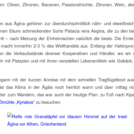
ten: Oliven, Zitronen, Bananen, Passionsfrüchte, Zitronen, Wein, ab
en aus Ägina gehören zur überdurchschnittlich nähr- und eiweißreich
feinen Säure schmeckenden Sorte
Pistacia vera Aegina,
die zu den be
hlt – nach Meinung der Einheimischen natürlich die beste. Die Ernte
a macht immerhin 2-3 % des Welthandels aus. Entlang der Hafenpr
en die Verkaufsstände diverser Kooperativen und Händler, wo wir 
h mit Pistazien und mit ihnen veredelten Lebensmitteln wie Gebäck,
gann mit der kurzen Anreise mit dem schnellen Tragflügelboot a
st das Klima in der Ägäis noch herrlich warm und über mittag nic
tter zum Wandern, das war auch der heutige Plan: zu Fuß nach Kipse
Ölmühle „Kyriakos“
zu besuchen.