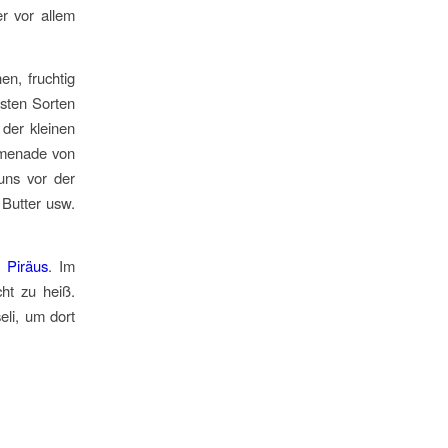
er vor allem
en, fruchtig
sten Sorten
 der kleinen
omenade von
uns vor der
 Butter usw.
us
Piräus
. Im
ht zu heiß.
li, um dort