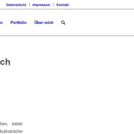
Datenschutz
Impressum
Kontakt
en
Portfolio
Über mich
ach
en, bietet
ulinarische