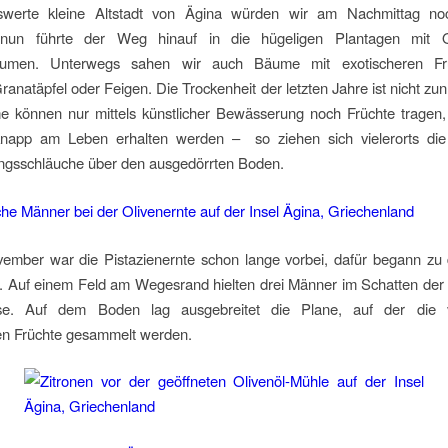
swerte kleine Altstadt von Ägina würden wir am Nachmittag no
 nun führte der Weg hinauf in die hügeligen Plantagen mit O
bäumen. Unterwegs sahen wir auch Bäume mit exotischeren Fr
anatäpfel oder Feigen. Die Trockenheit der letzten Jahre ist nicht zu
e können nur mittels künstlicher Bewässerung noch Früchte tragen,
napp am Leben erhalten werden – so ziehen sich vielerorts di
gsschläuche über den ausgedörrten Boden.
ember war die Pistazienernte schon lange vorbei, dafür begann zu d
e. Auf einem Feld am Wegesrand hielten drei Männer im Schatten der
use. Auf dem Boden lag ausgebreitet die Plane, auf der di
ten Früchte gesammelt werden.