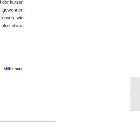
 der kurzen
 Öl gewonnen
Pressen, wie
h also etwas
,
Mittelmeer
,