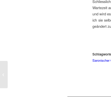
Schliesslic
Wartezeit a
und wird es
ich sie sel
geändert zu
Schlagworte
Saronischer 
Im Hafen von Piräus