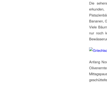
Die sehen
erkunden,
Pistazien
Bananen, Gr
Viele Bäum
nur noch k
Bewässerun
Anfang Nov
Olivenernt
Mittagspa
geschüttel