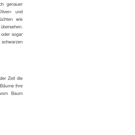
ch genauer
liven- und
üchten wie
n übersehen.
 oder sogar
e schwarzen
er Zeit die
 Bäume ihre
e vom Baum