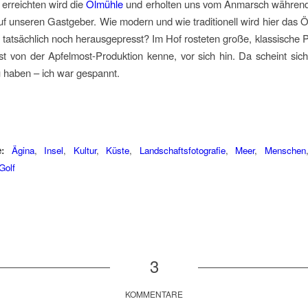
h erreichten wird die
Ölmühle
und erholten uns vom Anmarsch während
uf unseren Gastgeber. Wie modern und wie traditionell wird hier das
 tatsächlich noch herausgepresst? Im Hof rosteten große, klassische 
bst von der Apfelmost-Produktion kenne, vor sich hin. Da scheint sic
 haben – ich war gespannt.
:
Ägina
,
Insel
,
Kultur
,
Küste
,
Landschaftsfotografie
,
Meer
,
Menschen
Golf
3
KOMMENTARE