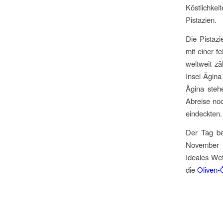
Köstlichkei
Pistazien.
Die Pistazi
mit einer 
weltweit zä
Insel Ägin
Ägina steh
Abreise noc
eindeckten.
Der Tag be
November i
Ideales We
die
Oliven-