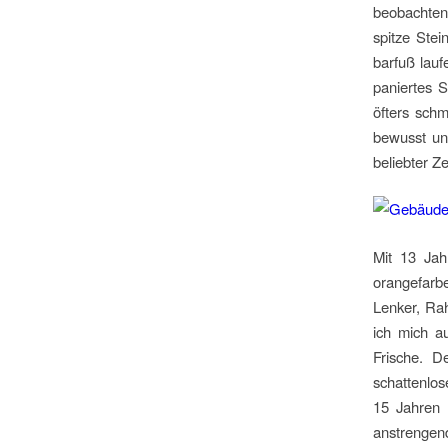
beobachten
spitze Ste
barfuß lauf
paniertes S
öfters sch
bewusst un
beliebter Ze
Mit 13 Jah
orangefarb
Lenker, Ra
ich mich a
Frische. D
schattenlos
15 Jahren 
anstrengen