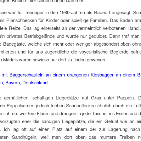
igten Rhein hinter seinen hohen Dämmen.
see war für Teenager in den 1980-Jahren als Badeort angesagt. S
 als Planschbecken für Kinder oder spießige Familien. Das Baden a
iele Reize. Das lag einerseits an der vermeintlich verbotenen Handl
in privates Betriebgelände und wurde nur geduldet. Dann traf man 
se Badegäste, welche sich mehr oder weniger abgesondert oben ohn
ntierten und für uns Jugendliche die voyeuristische Begierde befri
n Mädels waren sowieso nur dort zu finden gewesen.
 gemütlichen, schattigen Liegeplätze auf Gras unter Pappeln. 
e Pappelsamen jedoch trieben Schneeflocken ähnlich durch die Luft
mit ihrem weißem Flaum und drangen in jede Tasche, ins Essen und d
evorzugten eher die sandigen Liegeplätze, die ein Gefühl wie an e
en. Ich lag oft auf einen Platz auf einem der zur Lagerung nac
tteten Sandhügeln, weil man dort oben das muntere Treiben n