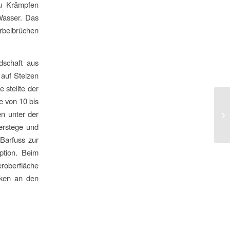
zu Krämpfen
Wasser. Das
irbelbrüchen
dschaft aus
auf Stelzen
 stellte der
 von 10 bis
en unter der
erstege und
 Barfuss zur
ption. Beim
eroberfläche
cken an den