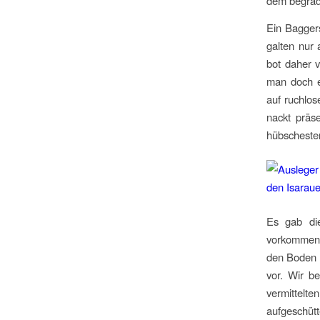
dem begrad
Ein Bagger
galten nur
bot daher v
man doch e
auf ruchlo
nackt präse
hübscheste
Es gab die
vorkommend
den Boden 
vor. Wir b
vermittelt
aufgeschü