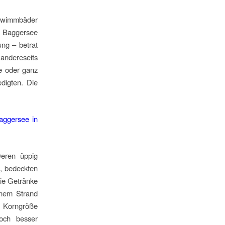
chwimmbäder
m Baggersee
ung – betrat
andereseits
e oder ganz
edigten. Die
Deren üppig
, bedeckten
ie Getränke
inem Strand
h Korngröße
och besser