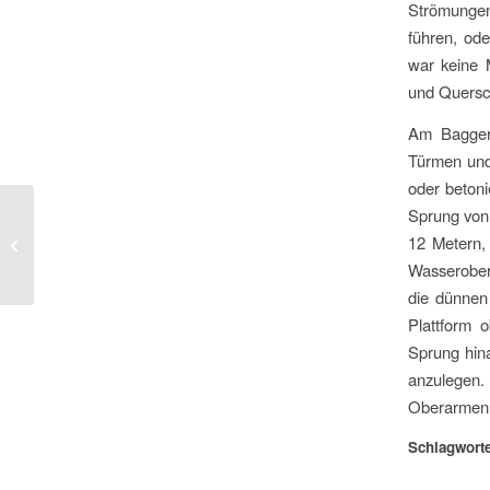
Strömungen
führen, od
war keine M
und Quersch
Am Baggers
Türmen und
oder betoni
Sprung von
Mann mit Hund unter
12 Metern, 
einer Laterne
Wasserober
die dünnen 
Plattform 
Sprung hina
anzulegen.
Oberarmen 
Schlagworte