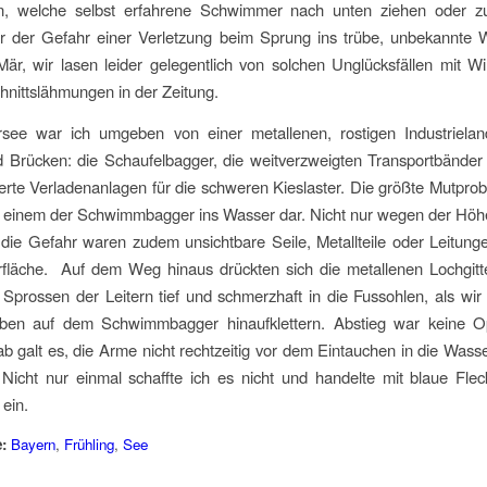
, welche selbst erfahrene Schwimmer nach unten ziehen oder 
er der Gefahr einer Verletzung beim Sprung ins trübe, unbekannte 
är, wir lasen leider gelegentlich von solchen Unglücksfällen mit W
nittslähmungen in der Zeitung.
ee war ich umgeben von einer metallenen, rostigen Industrielan
 Brücken: die Schaufelbagger, die weitverzweigten Transportbänder 
erte Verladenanlagen für die schweren Kieslaster. Die größte Mutprobe
 einem der Schwimmbagger ins Wasser dar. Nicht nur wegen der Höhe
die Gefahr waren zudem unsichtbare Seile, Metallteile oder Leitung
fläche. Auf dem Weg hinaus drückten sich die metallenen Lochgitt
Sprossen der Leitern tief und schmerzhaft in die Fussohlen, als wir
oben auf dem Schwimmbagger hinaufklettern. Abstieg war keine O
b galt es, die Arme nicht rechtzeitig vor dem Eintauchen in die Wass
 Nicht nur einmal schaffte ich es nicht und handelte mit blaue Fle
ein.
:
Bayern
,
Frühling
,
See