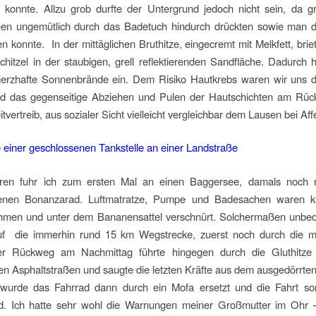
 konnte. Allzu grob durfte der Untergrund jedoch nicht sein, da g
inen ungemütlich durch das Badetuch hindurch drückten sowie man 
en konnte. In der mittäglichen Bruthitze, eingecremt mit Melkfett, briet
chitzel in der staubigen, grell reflektierenden Sandfläche. Dadurch h
merzhafte Sonnenbrände ein. Dem Risiko Hautkrebs waren wir uns d
d das gegenseitige Abziehen und Pulen der Hautschichten am Rüc
itvertreib, aus sozialer Sicht vielleicht vergleichbar dem Lausen bei Aff
ren fuhr ich zum ersten Mal an einen Baggersee, damals noch
enen Bonanzarad. Luftmatratze, Pumpe und Badesachen waren k
hmen und unter dem Bananensattel verschnürt. Solchermaßen unbed
uf die immerhin rund 15 km Wegstrecke, zuerst noch durch die m
er Rückweg am Nachmittag führte hingegen durch die Gluthitze
en Asphaltstraßen und saugte die letzten Kräfte aus dem ausgedörrten
wurde das Fahrrad dann durch ein Mofa ersetzt und die Fahrt so
d. Ich hatte sehr wohl die Warnungen meiner Großmutter im Ohr –