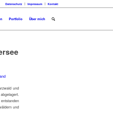
Datenschutz
Impressum
Kontakt
en
Portfolio
Über mich
ersee
arzwald und
abgelagert.
 entstanden
wäldern und