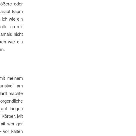
rößere oder
darauf kaum
 ich wie ein
olte ich mir
amals nicht
ken war ein
en.
 mit meinem
unstvoll am
arft machte
orgendliche
 auf langen
 Körper. Mit
mit weniger
 vor kalten