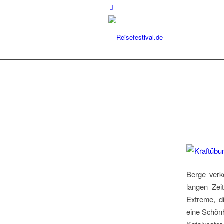
sagt:
Berge verk
langen Zei
Extreme, d
eine Schönh