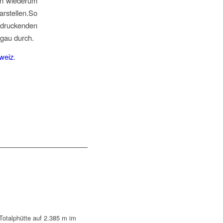
hen wiederum
rstellen.
So
ndruckenden
gau durch.
weiz
.
Totalphütte auf 2.385 m im