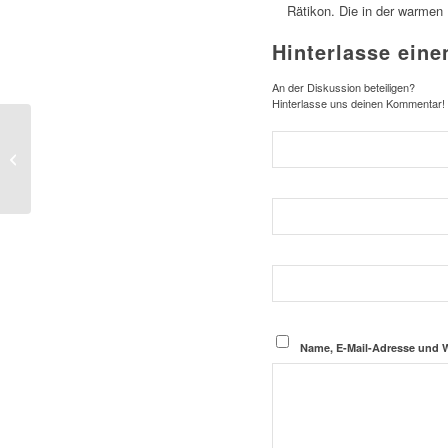
Rätikon. Die in der warmen
Hinterlasse ein
An der Diskussion beteiligen?
Hinterlasse uns deinen Kommentar!
Auf der Carschinahütte
unter der Sulzfluh
Name, E-Mail-Adresse und 