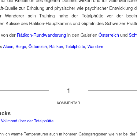
 für die Reflektion des eigenen Daseins wirken und für viele Mensc
aft-Quelle zur Erholung und physischer wie psychischer Entwicklung da
er Wanderer sein Training nahe der Totalphütte vor der beei
en Kulisse des Rätikon-Hauptkamms und Gipfeln des Schweizer Prätti
r von der
Rätikon-Rundwanderung
in den Galerien
Österreich
und
Sch
:
Alpen
,
Berge
,
Österreich
,
Rätikon
,
Totalphütte
,
Wandern
1
KOMMENTAR
acks
» Vollmond über der Totalphütte
nlich warme Temperaturen auch in höheren Gebirgsregionen wie hier bei der 