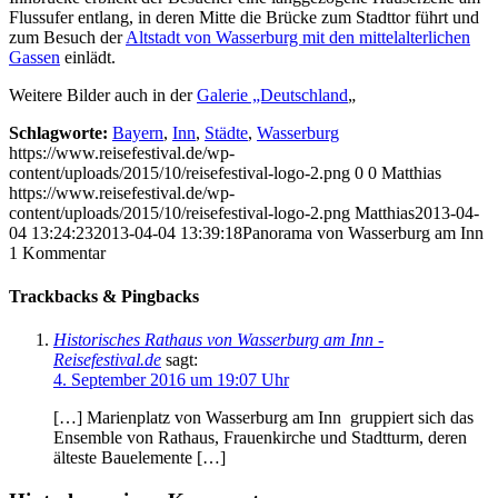
Flussufer entlang, in deren Mitte die Brücke zum Stadttor führt und
zum Besuch der
Altstadt von Wasserburg mit den mittelalterlichen
Gassen
einlädt.
Weitere Bilder auch in der
Galerie „Deutschland
„
Schlagworte:
Bayern
,
Inn
,
Städte
,
Wasserburg
https://www.reisefestival.de/wp-
content/uploads/2015/10/reisefestival-logo-2.png
0
0
Matthias
https://www.reisefestival.de/wp-
content/uploads/2015/10/reisefestival-logo-2.png
Matthias
2013-04-
04 13:24:23
2013-04-04 13:39:18
Panorama von Wasserburg am Inn
1
Kommentar
Trackbacks & Pingbacks
Historisches Rathaus von Wasserburg am Inn -
Reisefestival.de
sagt:
4. September 2016 um 19:07 Uhr
[…] Marienplatz von Wasserburg am Inn gruppiert sich das
Ensemble von Rathaus, Frauenkirche und Stadtturm, deren
älteste Bauelemente […]