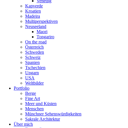
Venedig
Kapverde
Kroatien
Madeira
Multiperspektiven
Neuseeland
Maori
Tongariro
On the road
Österreich
Schweden
Schweiz
Spanien
Tschechien
Ungarn
USA
Weltbilder
Portfolio
Berge
Fine Art
Meer und Küsten
Menschen
Münchner Sehenswürdigkeiten
Sakrale Architektur
Über mich