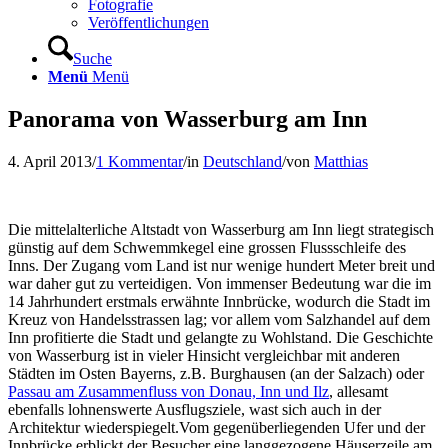
Fotografie
Veröffentlichungen
Suche
Menü
Menü
Panorama von Wasserburg am Inn
4. April 2013
/
1 Kommentar
/
in
Deutschland
/
von
Matthias
Die mittelalterliche Altstadt von Wasserburg am Inn liegt strategisch
günstig auf dem Schwemmkegel eine grossen Flussschleife des
Inns. Der Zugang vom Land ist nur wenige hundert Meter breit und
war daher gut zu verteidigen. Von immenser Bedeutung war die im
14 Jahrhundert erstmals erwähnte Innbrücke, wodurch die Stadt im
Kreuz von Handelsstrassen lag; vor allem vom Salzhandel auf dem
Inn profitierte die Stadt und gelangte zu Wohlstand. Die Geschichte
von Wasserburg ist in vieler Hinsicht vergleichbar mit anderen
Städten im Osten Bayerns, z.B. Burghausen (an der Salzach) oder
Passau am Zusammenfluss von Donau, Inn und Ilz
, allesamt
ebenfalls lohnenswerte Ausflugsziele, wast sich auch in der
Architektur wiederspiegelt.
Vom gegenüberliegenden Ufer und der
Innbrücke erblickt der Besucher eine langgezogene Häuserzeile am