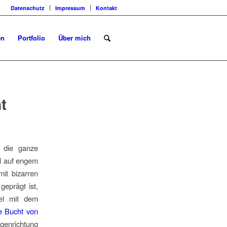
Datenschutz
Impressum
Kontakt
en
Portfolio
Über mich
t
 die ganze
el auf engem
it bizarren
geprägt ist,
el mit dem
e Bucht von
genrichtung