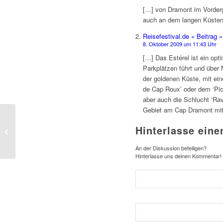
[…] von Dramont im Vordergr
auch an dem langen Küsten
Reisefestival.de » Beitrag
8. Oktober 2009 um 11:43 Uhr
[…] Das Estérel ist ein opt
Parkplätzen führt und über 
der goldenen Küste, mit e
de Cap Roux’ oder dem ‘Pic 
aber auch die Schlucht ‘Rav
Gebiet am Cap Dramont mit
Hinterlasse ein
Wandern und Biken im Estérel-Massif
An der Diskussion beteiligen?
Hinterlasse uns deinen Kommentar!