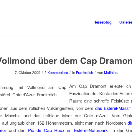
Reiseblog
Galeri
Vollmond über dem Cap Dramon
/
/
/
7. Oktober 2009
2 Kommentare
in
Frankreich
von
Matthias
Am Cap Dramont erlebte ich
Faszination der Küste des Estér
Raum: eine schroffe Felsküste m
ionen aus dem rötlichen Vulkangestein, von dem
das Estérel-Massif
ner Macchia und das tiefblaue Meer der Cote d’Azur. Vom Gipf
, auf unglaublichen 162 Höhenmetern, sieht man nach Nordosten
di
éor
und den
Pic de Cap Roux im Estérel-Naturpark
. In der Ge