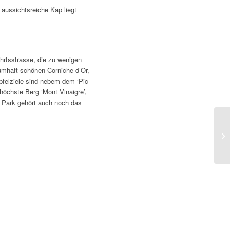
 aussichtsreiche Kap liegt
hrtsstrasse, die zu wenigen
aumhaft schönen Corniche d’Or,
felziele sind nebem dem ‘Pic
 höchste Berg ‘Mont Vinaigre’,
m Park gehört auch noch das
Bl