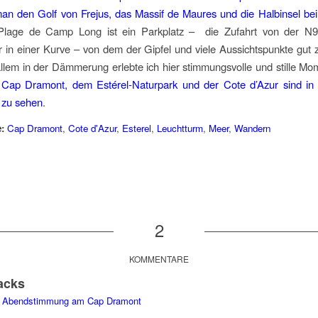
man den Golf von Frejus, das Massif de Maures und die Halbinsel bei
lage de Camp Long ist ein Parkplatz – die Zufahrt von der N9
 in einer Kurve – von dem der Gipfel und viele Aussichtspunkte gut 
allem in der Dämmerung erlebte ich hier stimmungsvolle und stille Mo
 Cap Dramont, dem Estérel-Naturpark und der Cote d’Azur sind in 
’ zu sehen
.
:
Cap Dramont
,
Cote d'Azur
,
Esterel
,
Leuchtturm
,
Meer
,
Wandern
2
KOMMENTARE
acks
g » Abendstimmung am Cap Dramont