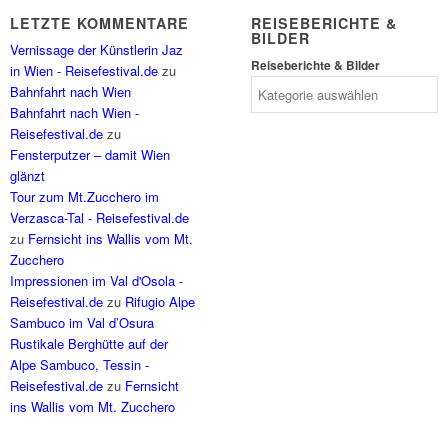
LETZTE KOMMENTARE
REISEBERICHTE &
BILDER
Vernissage der Künstlerin Jaz
Reiseberichte & Bilder
in Wien - Reisefestival.de
zu
Bahnfahrt nach Wien
Bahnfahrt nach Wien -
Reisefestival.de
zu
Fensterputzer – damit Wien
glänzt
Tour zum Mt.Zucchero im
Verzasca-Tal - Reisefestival.de
zu
Fernsicht ins Wallis vom Mt.
Zucchero
Impressionen im Val d'Osola -
Reisefestival.de
zu
Rifugio Alpe
Sambuco im Val d’Osura
Rustikale Berghütte auf der
Alpe Sambuco, Tessin -
Reisefestival.de
zu
Fernsicht
ins Wallis vom Mt. Zucchero