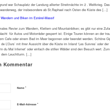
und war Schauplatz der Landung allierter Streitmächte im 2 . Weltkrieg. Das
wanderweg, der insbesondere ab St.Raphael nach Osten die Küste des […]
 » Wandern und Biken im Estérel-Massif
imales Revier zum Wandern, Klettern und Mountainbiken; es gibt nur eine Zufa
Nacht für Autos und Motorräder gesperrt ist. Einige Touren können an der tr
inem Cafe oder einem Bad im Meer begonnen oder beendet werden. Schöne Gip
de L’Ours’ mit ihrer Aussicht über die Küste im Inland ‘Les Suivres’ oder der
in du Mal Infernet’ oder einfach die stillen Wälder sind den Besuch wert. Zu
 dem Leuchtturm. […]
en Kommentar
*
Name
*
E-Mail-Adresse