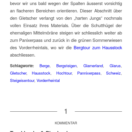
bevor wir uns bald wegen der Spalten äusserst vorsichtig
an flacheren Bereichen orientieren. Dieser Abschnitt über
den Gletscher verlangt von den „harten Jungs“ nochmals
vollen Einsatz ihres Materials. Über die Schutthügel der
ehemaligen Mittelmöräne steigen wir schliesslich weiter ab
zum Panixerpass und zurück in die grünen Sommerwiesen
des Vorderrheintals, wo wir die
Bergtour zum Hausstock
abschliessen.
Schlagworte:
Berge
,
Bergsteigen
,
Glarnerland
,
Glarus
,
Gletscher
,
Hausstock
,
Hochtour
,
Pannixerpass
,
Schweiz
,
Steigeisentour
,
Vorderrheintal
1
KOMMENTAR