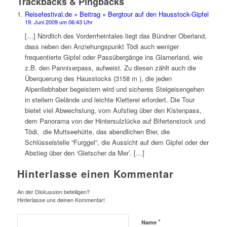
Trackbacks & Pingbacks
Reisefestival.de » Beitrag » Bergtour auf den Hausstock-Gipfel
19. Juni 2009 um 06:43 Uhr
[…] Nördlich des Vorderrheintales liegt das Bündner Oberland,
dass neben den Anziehungspunkt Tödi auch weniger
frequentierte Gipfel oder Passübergänge ins Glarnerland, wie
z.B. den Pannixerpass, aufweist. Zu diesen zählt auch die
Überquerung des Hausstocks (3158 m ), die jeden
Alpenliebhaber begeistern wird und sicheres Steigeisengehen
in steilem Gelände und leichte Kletterei erfordert. Die Tour
bietet viel Abwechslung, vom Aufstieg über den Kistenpass,
dem Panorama von der Hintersulzlücke auf Bifertenstock und
Tödi, die Muttseehütte, das abendlichen Bier, die
Schlüsselstelle “Furggel”, die Aussicht auf dem Gipfel oder der
Abstieg über den ‘Gletscher da Mer’. […]
Hinterlasse einen Kommentar
An der Diskussion beteiligen?
Hinterlasse uns deinen Kommentar!
*
Name