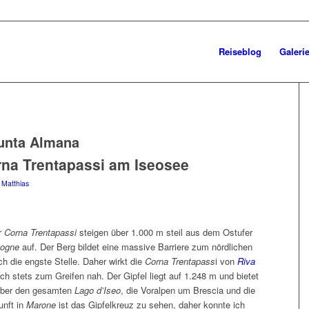
Reiseblog
Galeri
unta Almana
na Trentapassi am Iseosee
n
Matthias
er
Corna Trentapassi
steigen über 1.000 m steil aus dem Ostufer
sogne
auf. Der Berg bildet eine massive Barriere zum nördlichen
h die engste Stelle. Daher wirkt die
Corna Trentapass
i von
Riva
 stets zum Greifen nah. Der Gipfel liegt auf 1.248 m und bietet
über den gesamten
Lago d’Iseo
, die Voralpen um Brescia und die
unft in
Marone
ist das Gipfelkreuz zu sehen, daher konnte ich