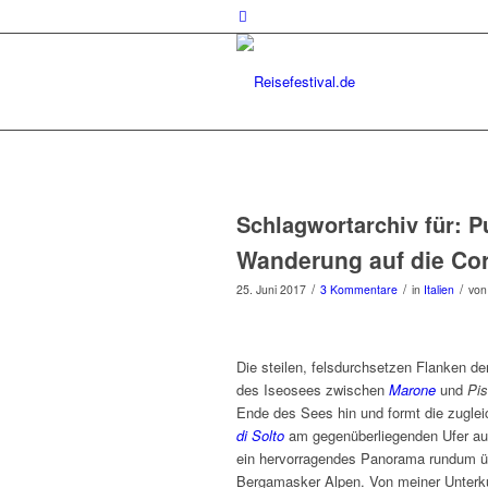
Schlagwortarchiv für:
P
Wanderung auf die Cor
/
/
/
25. Juni 2017
3 Kommentare
in
Italien
vo
Die steilen, felsdurchsetzen Flanken d
des Iseosees zwischen
Marone
und
Pi
Ende des Sees hin und formt die zugleic
di Solto
am gegenüberliegenden Ufer auch
ein hervorragendes Panorama rundum 
Bergamasker Alpen. Von meiner Unterk