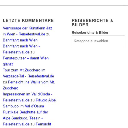
LETZTE KOMMENTARE
REISEBERICHTE &
BILDER
Vernissage der Künstlerin Jaz
Reiseberichte & Bilder
in Wien - Reisefestival.de
zu
Bahnfahrt nach Wien
Bahnfahrt nach Wien -
Reisefestival.de
zu
Fensterputzer – damit Wien
glänzt
Tour zum Mt.Zucchero im
Verzasca-Tal - Reisefestival.de
zu
Fernsicht ins Wallis vom Mt.
Zucchero
Impressionen im Val d'Osola -
Reisefestival.de
zu
Rifugio Alpe
Sambuco im Val d’Osura
Rustikale Berghütte auf der
Alpe Sambuco, Tessin -
Reisefestival.de
zu
Fernsicht