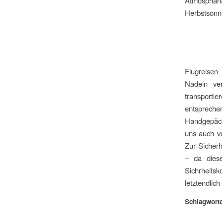
Atmosphäre
Herbstsonne
Flugreisen
Nadeln ve
transporti
entsprechen
Handgepäck 
uns auch vo
Zur Sicher
– da dies
Sichrheitsk
letztendlic
Schlagworte