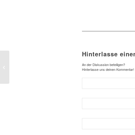
Hinterlasse ein
Blaue Kuppeln im
An der Diskussion beteiligen?
goldenen
Hinterlasse uns deinen Kommentar!
Sonnenuntergang