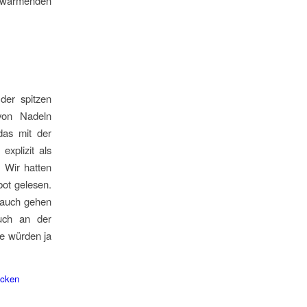
h wärmenden
der spitzen
von Nadeln
das mit der
explizit als
. Wir hatten
bot gelesen.
 auch gehen
uch an der
ie würden ja
icken