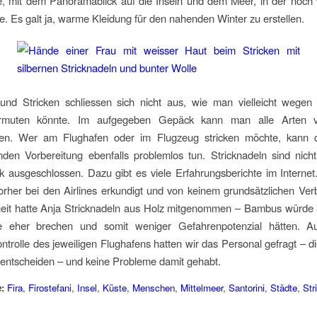
, mit dem Panoramablick auf die Inseln und dem Meer, in der noc
. Es galt ja, warme Kleidung für den nahenden Winter zu erstellen.
 und Stricken schliessen sich nicht aus, wie man vielleicht wegen 
rmuten könnte. Im aufgegeben Gepäck kann man alle Arten 
eren. Wer am Flughafen oder im Flugzeug stricken möchte, kann 
den Vorbereitung ebenfalls problemlos tun. Stricknadeln sind nicht 
ausgeschlossen. Dazu gibt es viele Erfahrungsberichte im Internet
rher bei den Airlines erkundigt und von keinem grundsätzlichen Ver
heit hatte Anja Stricknadeln aus Holz mitgenommen – Bambus würde
e eher brechen und somit weniger Gefahrenpotenzial hätten. A
ontrolle des jeweiligen Flughafens hatten wir das Personal gefragt – d
h entscheiden – und keine Probleme damit gehabt.
:
Fira
,
Firostefani
,
Insel
,
Küste
,
Menschen
,
Mittelmeer
,
Santorini
,
Städte
,
Str