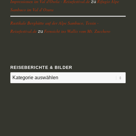
Impressionen im Val d'Osola - Reisefestival.de
Rifugio Alpe
zu
Sambuco im Val d’Osura
Rustikale Berghütte auf der Alpe Sambuco, Tessin -
Reisefestival.de
Fernsicht ins Wallis vom Mt. Zucchero
zu
REISEBERICHTE & BILDER
Reiseberichte
&
Bilder