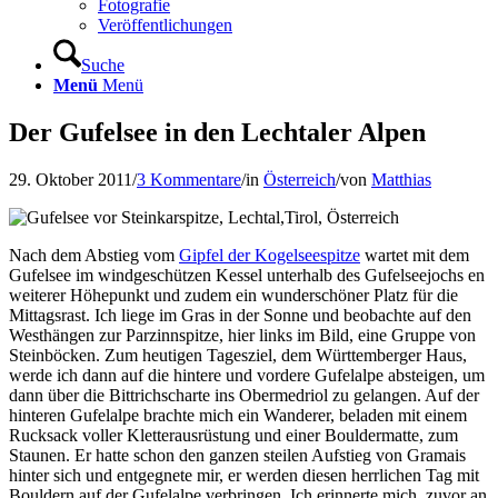
Fotografie
Veröffentlichungen
Suche
Menü
Menü
Der Gufelsee in den Lechtaler Alpen
29. Oktober 2011
/
3 Kommentare
/
in
Österreich
/
von
Matthias
Nach dem Abstieg vom
Gipfel der Kogelseespitze
wartet mit dem
Gufelsee im windgeschützen Kessel unterhalb des Gufelseejochs en
weiterer Höhepunkt und zudem ein wunderschöner Platz für die
Mittagsrast. Ich liege im Gras in der Sonne und beobachte auf den
Westhängen zur Parzinnspitze, hier links im Bild, eine Gruppe von
Steinböcken. Zum heutigen Tagesziel, dem Württemberger Haus,
werde ich dann auf die hintere und vordere Gufelalpe absteigen, um
dann über die Bittrichscharte ins Obermedriol zu gelangen.
Auf der
hinteren Gufelalpe brachte mich ein Wanderer, beladen mit einem
Rucksack voller Kletterausrüstung und einer Bouldermatte, zum
Staunen. Er hatte schon den ganzen steilen Aufstieg von Gramais
hinter sich und entgegnete mir, er werden diesen herrlichen Tag mit
Bouldern auf der Gufelalpe verbringen. Ich erinnerte mich, zuvor an