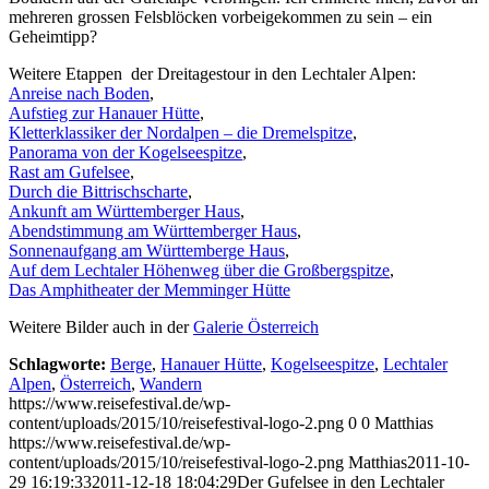
mehreren grossen Felsblöcken vorbeigekommen zu sein – ein
Geheimtipp?
Weitere Etappen der Dreitagestour in den Lechtaler Alpen:
Anreise nach Boden
,
Aufstieg zur Hanauer Hütte
,
Kletterklassiker der Nordalpen – die Dremelspitze
,
Panorama von der Kogelseespitze
,
Rast am Gufelsee
,
Durch die Bittrischscharte
,
Ankunft am Württemberger Haus
,
Abendstimmung am Württemberger Haus
,
Sonnenaufgang am Württemberge Haus
,
Auf dem Lechtaler Höhenweg über die Großbergspitze
,
Das Amphitheater der Memminger Hütte
Weitere Bilder auch in der
Galerie Österreich
Schlagworte:
Berge
,
Hanauer Hütte
,
Kogelseespitze
,
Lechtaler
Alpen
,
Österreich
,
Wandern
https://www.reisefestival.de/wp-
content/uploads/2015/10/reisefestival-logo-2.png
0
0
Matthias
https://www.reisefestival.de/wp-
content/uploads/2015/10/reisefestival-logo-2.png
Matthias
2011-10-
29 16:19:33
2011-12-18 18:04:29
Der Gufelsee in den Lechtaler