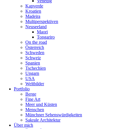
Venedig
Kapverde
Kroatien
Madeira
Multiperspektiven
Neuseeland
Maori
Tongariro
On the road
Österreich
Schweden
Schweiz
Spanien
Tschechien
Ungarn
USA
Weltbilder
Portfolio
Berge
Fine Art
Meer und Küsten
Menschen
Münchner Sehenswürdigkeiten
Sakrale Architektur
Über mich