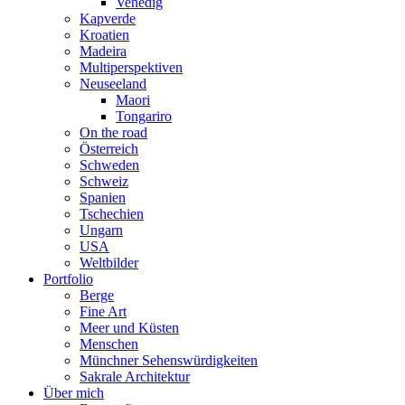
Venedig
Kapverde
Kroatien
Madeira
Multiperspektiven
Neuseeland
Maori
Tongariro
On the road
Österreich
Schweden
Schweiz
Spanien
Tschechien
Ungarn
USA
Weltbilder
Portfolio
Berge
Fine Art
Meer und Küsten
Menschen
Münchner Sehenswürdigkeiten
Sakrale Architektur
Über mich