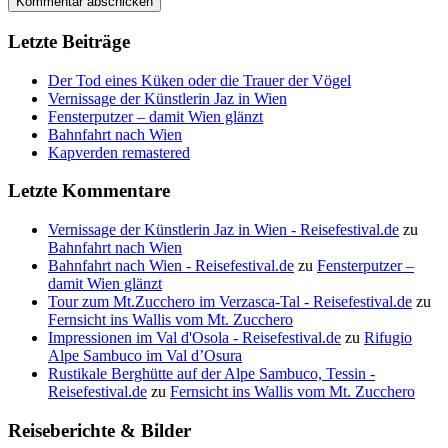
Letzte Beiträge
Der Tod eines Küken oder die Trauer der Vögel
Vernissage der Künstlerin Jaz in Wien
Fensterputzer – damit Wien glänzt
Bahnfahrt nach Wien
Kapverden remastered
Letzte Kommentare
Vernissage der Künstlerin Jaz in Wien - Reisefestival.de
zu
Bahnfahrt nach Wien
Bahnfahrt nach Wien - Reisefestival.de
zu
Fensterputzer –
damit Wien glänzt
Tour zum Mt.Zucchero im Verzasca-Tal - Reisefestival.de
zu
Fernsicht ins Wallis vom Mt. Zucchero
Impressionen im Val d'Osola - Reisefestival.de
zu
Rifugio
Alpe Sambuco im Val d’Osura
Rustikale Berghütte auf der Alpe Sambuco, Tessin -
Reisefestival.de
zu
Fernsicht ins Wallis vom Mt. Zucchero
Reiseberichte & Bilder