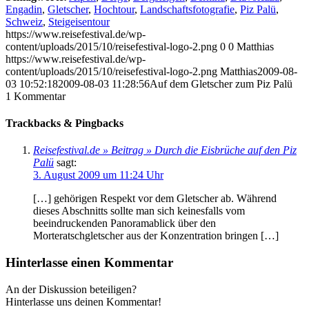
Engadin
,
Gletscher
,
Hochtour
,
Landschaftsfotografie
,
Piz Palü
,
Schweiz
,
Steigeisentour
https://www.reisefestival.de/wp-
content/uploads/2015/10/reisefestival-logo-2.png
0
0
Matthias
https://www.reisefestival.de/wp-
content/uploads/2015/10/reisefestival-logo-2.png
Matthias
2009-08-
03 10:52:18
2009-08-03 11:28:56
Auf dem Gletscher zum Piz Palü
1
Kommentar
Trackbacks & Pingbacks
Reisefestival.de » Beitrag » Durch die Eisbrüche auf den Piz
Palü
sagt:
3. August 2009 um 11:24 Uhr
[…] gehörigen Respekt vor dem Gletscher ab. Während
dieses Abschnitts sollte man sich keinesfalls vom
beeindruckenden Panoramablick über den
Morteratschgletscher aus der Konzentration bringen […]
Hinterlasse einen Kommentar
An der Diskussion beteiligen?
Hinterlasse uns deinen Kommentar!