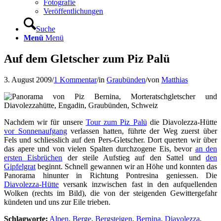
Fotografie
Veröffentlichungen
Suche
Menü
Menü
Auf dem Gletscher zum Piz Palü
3. August 2009
/
1 Kommentar
/
in
Graubünden
/
von
Matthias
Nachdem wir für unsere
Tour zum Piz Palü
die Diavolezza-Hütte
vor Sonnenaufgang
verlassen hatten, führte der Weg zuerst über
Fels und schliesslich auf den Pers-Gletscher. Dort querten wir über
das apere und von vielen Spalten durchzogene Eis, bevor
an den
ersten Eisbrüchen
der steile Aufstieg auf den Sattel und
den
Gipfelgrat
beginnt. Schnell gewannen wir an Höhe und konnten das
Panorama hinunter in Richtung Pontresina geniessen. Die
Diavolezza-Hütte
versank inzwischen fast in den aufquellenden
Wolken (rechts im Bild), die von der steigenden Gewittergefahr
kündeten und uns zur Eile trieben.
Schlagworte:
Alpen
,
Berge
,
Bergsteigen
,
Bernina
,
Diavolezza
,