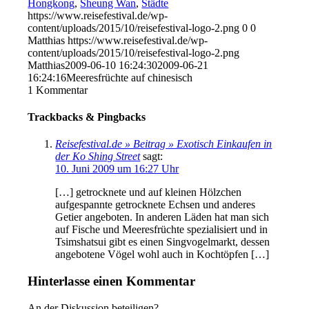
Hongkong
,
Sheung Wan
,
Städte
https://www.reisefestival.de/wp-
content/uploads/2015/10/reisefestival-logo-2.png
0
0
Matthias
https://www.reisefestival.de/wp-
content/uploads/2015/10/reisefestival-logo-2.png
Matthias
2009-06-10 16:24:30
2009-06-21
16:24:16
Meeresfrüchte auf chinesisch
1
Kommentar
Trackbacks & Pingbacks
Reisefestival.de » Beitrag » Exotisch Einkaufen in
der Ko Shing Street
sagt:
10. Juni 2009 um 16:27 Uhr
[…] getrocknete und auf kleinen Hölzchen
aufgespannte getrocknete Echsen und anderes
Getier angeboten. In anderen Läden hat man sich
auf Fische und Meeresfrüchte spezialisiert und in
Tsimshatsui gibt es einen Singvogelmarkt, dessen
angebotene Vögel wohl auch in Kochtöpfen […]
Hinterlasse einen Kommentar
An der Diskussion beteiligen?