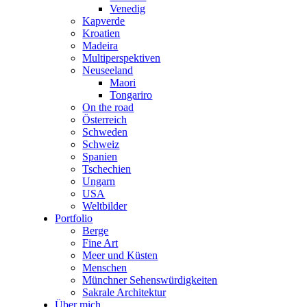
Venedig
Kapverde
Kroatien
Madeira
Multiperspektiven
Neuseeland
Maori
Tongariro
On the road
Österreich
Schweden
Schweiz
Spanien
Tschechien
Ungarn
USA
Weltbilder
Portfolio
Berge
Fine Art
Meer und Küsten
Menschen
Münchner Sehenswürdigkeiten
Sakrale Architektur
Über mich