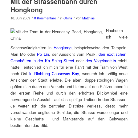
Mit der Strassenbahn durch
Hongkong
/
/
/
10. Juni 2009
0 Kommentare
in
China
von
Matthias
Nachdem
ich viele
Sehenswürdigkeiten in
Hongkong
, beispielsweise den Tempeln
Man Mo oder
Po Lin
, der Aussicht vom Peak,
den exotischen
Geschäften in der Ka Shing Street
oder
des Vogelmarkts
erlebt
hatte, entschied ich mich für eine Fahrt mit der Tram von West
nach Ost
in Richtung Causeway Bay
, wodurch ich völlig neue
Ansichten der Stadt erlebte. Die alten, doppelstöckigen Wagen
quälen sich durch den Verkehr und bieten auf den Plätzen oben in
der ersten Reihe und durch den erhöhten Blickwinkel eine
hervorragende Aussicht auf das quirlige Treiben in den Strassen.
Je weiter ich die zentralen Distrikte verliess, desto mehr
verschwanden englische Schilder, die Strasse wurde enger und
kleine Geschäfte und Markstände auf den Gehwegen
bestimmten das Bild.