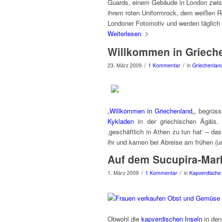
Guards, einem Gebäude in London zwis
ihrem roten Uniformrock, dem weißen R
Londoner Fotomotiv und werden täglich h
Weiterlesen
Willkommen in Griech
/
/
23. März 2009
1 Kommentar
in
Griechenlan
„
Willkommen in Griechenland
„, begrüs
Kykladen
in der griechischen Ägäis.
‚geschäftlich in Athen zu tun hat‘ – das
ihr und kamen bei Abreise am frühen (u
Auf dem Sucupira-Mark
/
/
1. März 2009
1 Kommentar
in
Kapverdische 
Obwohl die
kapverdischen Inseln
in den