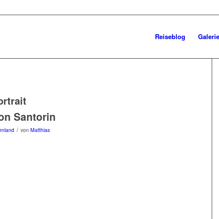
Reiseblog
Galeri
rtrait
on Santorin
/
enland
von
Matthias