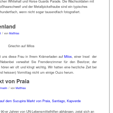
chen Whitehall und Horse Guards Parade. Die Wachsoldaten mit
oßhaarschweif und der Metallpickelhaube sind ein typisches
undertfach, wenn nicht sogar tausendfach fotografiert.
enland
/
d
von
Matthias
st uns diese Frau in Ihrem Krämerladen auf
Milos
, einer Insel der
 Nebenbei verwaltet Sie Fremdenzimmer für den Besitzer, der
 hören wir oft und klingt wichtig. Wir hatten eine herzliche Zeit bei
nd heissen) Vormittag nicht um einige Ouzo herum.
t von Praia
/
Inseln
von
Matthias
 90-er Jahren von UN-Lebensmittelhilfen abhängen, zeigt sich an