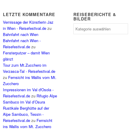
LETZTE KOMMENTARE
REISEBERICHTE &
BILDER
Vernissage der Künstlerin Jaz
Reiseberichte
in Wien - Reisefestival.de
zu
&
Bahnfahrt nach Wien
Bilder
Bahnfahrt nach Wien -
Reisefestival.de
zu
Fensterputzer – damit Wien
glänzt
Tour zum Mt.Zucchero im
Verzasca-Tal - Reisefestival.de
zu
Fernsicht ins Wallis vom Mt.
Zucchero
Impressionen im Val d'Osola -
Reisefestival.de
zu
Rifugio Alpe
Sambuco im Val d’Osura
Rustikale Berghütte auf der
Alpe Sambuco, Tessin -
Reisefestival.de
zu
Fernsicht
ins Wallis vom Mt. Zucchero