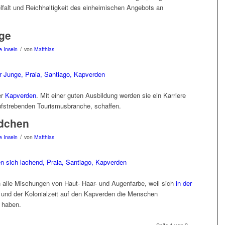
lfalt und Reichhaltigkeit des einheimischen Angebots an
ge
/
 Inseln
von
Matthias
er
Kapverden
. Mit einer guten Ausbildung werden sie ein Karriere
ufstrebenden Tourismusbranche, schaffen.
ädchen
/
 Inseln
von
Matthias
h alle Mischungen von Haut- Haar- und Augenfarbe, weil sich
in der
und der Kolonialzeit auf den Kapverden die Menschen
t haben.
Seite 1 von 3