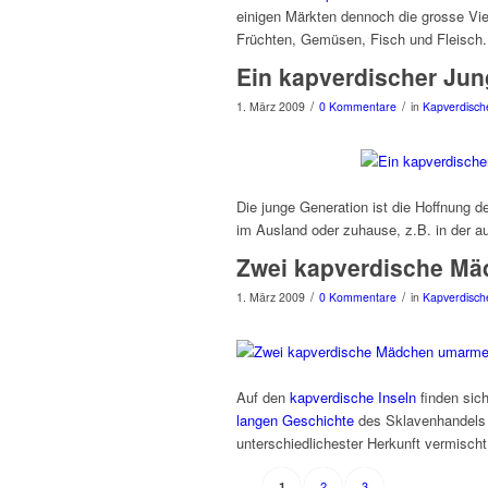
einigen Märkten dennoch die grosse Vie
Früchten, Gemüsen, Fisch und Fleisch.
Ein kapverdischer Jun
/
/
1. März 2009
0 Kommentare
in
Kapverdische
Die junge Generation ist die Hoffnung d
im Ausland oder zuhause, z.B. in der a
Zwei kapverdische M
/
/
1. März 2009
0 Kommentare
in
Kapverdische
Auf den
kapverdische Inseln
finden sic
langen Geschichte
des Sklavenhandels 
unterschiedlichester Herkunft vermisch
2
3
1