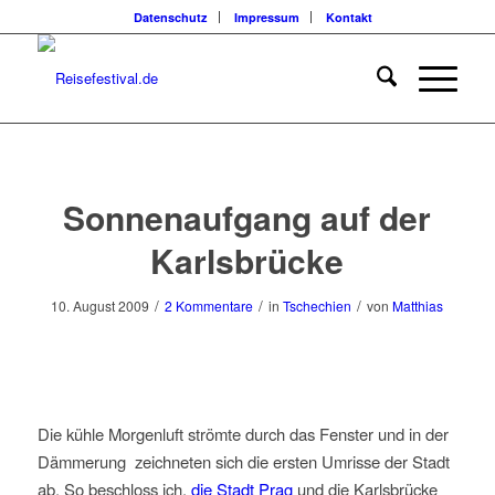
Datenschutz
Impressum
Kontakt
sagt:
sagt:
Sonnenaufgang auf der
Karlsbrücke
/
/
/
10. August 2009
2 Kommentare
in
Tschechien
von
Matthias
Die kühle Morgenluft strömte durch das Fenster und in der
Dämmerung zeichneten sich die ersten Umrisse der Stadt
ab. So beschloss ich,
die Stadt Prag
und die Karlsbrücke