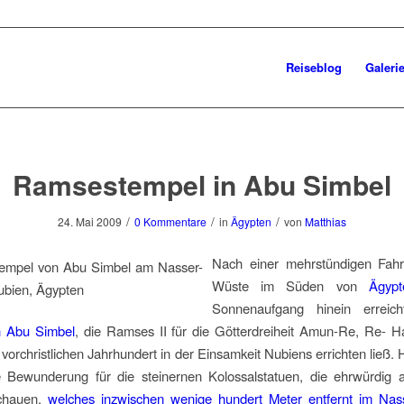
Reiseblog
Galeri
Ramsestempel in Abu Simbel
/
/
/
24. Mai 2009
0 Kommentare
in
Ägypten
von
Matthias
Nach einer mehrstündigen Fahr
Wüste im Süden von
Ägypt
Sonnenaufgang hinein erreich
n Abu Simbel
, die Ramses II für die Götterdreiheit Amun-Re, Re- H
 vorchristlichen Jahrhundert in der Einsamkeit Nubiens errichten ließ. H
 Bewunderung für die steinernen Kolossalstatuen, die ehrwürdig au
chauen,
welches inzwischen wenige hundert Meter entfernt im Nas