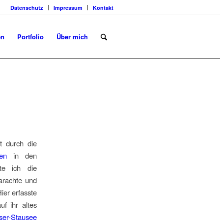
Datenschutz
Impressum
Kontakt
en
Portfolio
Über mich
t durch die
en
in den
te ich die
arachte und
ier erfasste
f ihr altes
ser-Stausee