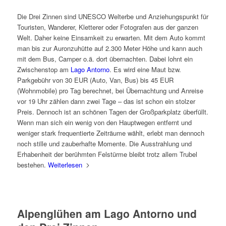
Die Drei Zinnen sind UNESCO Welterbe und Anziehungspunkt für
Touristen, Wanderer, Kletterer oder Fotografen aus der ganzen
Welt. Daher keine Einsamkeit zu erwarten. Mit dem Auto kommt
man bis zur Auronzuhütte auf 2.300 Meter Höhe und kann auch
mit dem Bus, Camper o.ä. dort übernachten. Dabei lohnt ein
Zwischenstop am
Lago Antorno
. Es wird eine Maut bzw.
Parkgebühr von 30 EUR (Auto, Van, Bus) bis 45 EUR
(Wohnmobile) pro Tag berechnet, bei Übernachtung und Anreise
vor 19 Uhr zählen dann zwei Tage – das ist schon ein stolzer
Preis. Dennoch ist an schönen Tagen der Großparkplatz überfüllt.
Wenn man sich ein wenig von den Hauptwegen entfernt und
weniger stark frequentierte Zeiträume wählt, erlebt man dennoch
noch stille und zauberhafte Momente. Die Ausstrahlung und
Erhabenheit der berühmten Felstürme bleibt trotz allem Trubel
bestehen.
Weiterlesen
Alpenglühen am Lago Antorno und