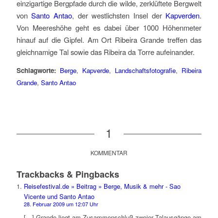
einzigartige Bergpfade durch die wilde, zerklüftete Bergwelt
von
Santo Antao
, der westlichsten Insel der
Kapverden
.
Von Meereshöhe geht es dabei über 1000 Höhenmeter
hinauf auf die Gipfel. Am Ort Ribeira Grande treffen das
gleichnamige Tal sowie das Ribeira da Torre aufeinander.
Schlagworte:
Berge
,
Kapverde
,
Landschaftsfotografie
,
Ribeira
Grande
,
Santo Antao
1
KOMMENTAR
Trackbacks & Pingbacks
Reisefestival.de » Beitrag » Berge, Musik & mehr - Sao
Vicente und Santo Antao
28. Februar 2009 um 12:07 Uhr
[…] Grande liegt am Zusammenschluß zweier Talausgänge am