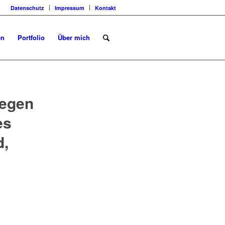
Datenschutz
Impressum
Kontakt
en
Portfolio
Über mich
iegen
es
d,