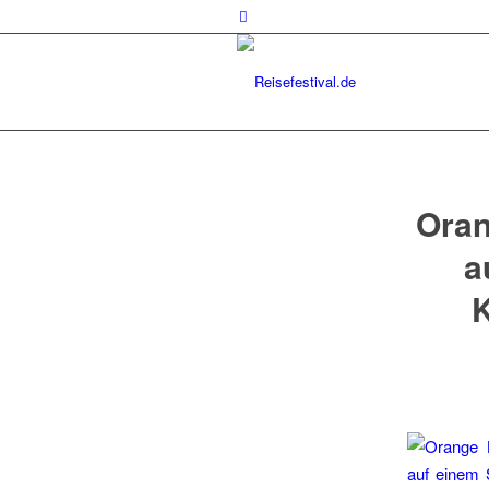
Oran
a
K