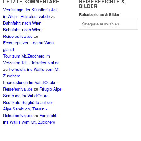
LETZTE KOMMENTARE
REISEBERICHTE &
BILDER
Vernissage der Künstlerin Jaz
Reiseberichte & Bilder
in Wien - Reisefestival.de
zu
Bahnfahrt nach Wien
Bahnfahrt nach Wien -
Reisefestival.de
zu
Fensterputzer – damit Wien
glänzt
Tour zum Mt.Zucchero im
Verzasca-Tal - Reisefestival.de
zu
Fernsicht ins Wallis vom Mt.
Zucchero
Impressionen im Val d'Osola -
Reisefestival.de
zu
Rifugio Alpe
Sambuco im Val d’Osura
Rustikale Berghütte auf der
Alpe Sambuco, Tessin -
Reisefestival.de
zu
Fernsicht
ins Wallis vom Mt. Zucchero