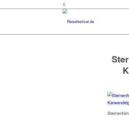
Ster
K
Sternenhimm