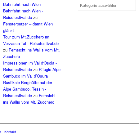
Bahnfahrt nach Wien
Bahnfahrt nach Wien -
Reisefestival.de
zu
Fensterputzer – damit Wien
glänzt
Tour zum Mt.Zucchero im
Verzasca-Tal - Reisefestival.de
zu
Fernsicht ins Wallis vom Mt.
Zucchero
Impressionen im Val d'Osola -
Reisefestival.de
zu
Rifugio Alpe
Sambuco im Val d’Osura
Rustikale Berghütte auf der
Alpe Sambuco, Tessin -
Reisefestival.de
zu
Fernsicht
ins Wallis vom Mt. Zucchero
z
|
Kontakt