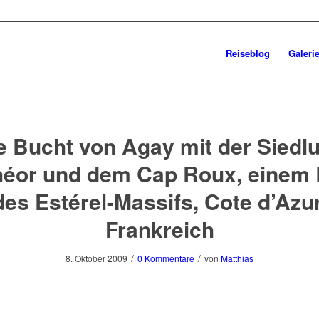
Reiseblog
Galeri
e Bucht von Agay mit der Siedl
héor und dem Cap Roux, einem 
des Estérel-Massifs, Cote d’Azur
Frankreich
/
/
8. Oktober 2009
0 Kommentare
von
Matthias