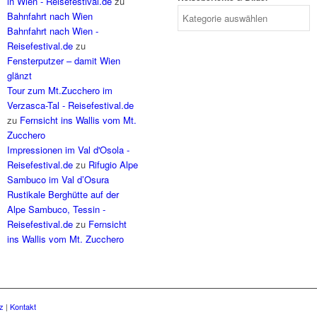
in Wien - Reisefestival.de
zu
Bahnfahrt nach Wien
Bahnfahrt nach Wien -
Reisefestival.de
zu
Fensterputzer – damit Wien
glänzt
Tour zum Mt.Zucchero im
Verzasca-Tal - Reisefestival.de
zu
Fernsicht ins Wallis vom Mt.
Zucchero
Impressionen im Val d'Osola -
Reisefestival.de
zu
Rifugio Alpe
Sambuco im Val d’Osura
Rustikale Berghütte auf der
Alpe Sambuco, Tessin -
Reisefestival.de
zu
Fernsicht
ins Wallis vom Mt. Zucchero
z
|
Kontakt