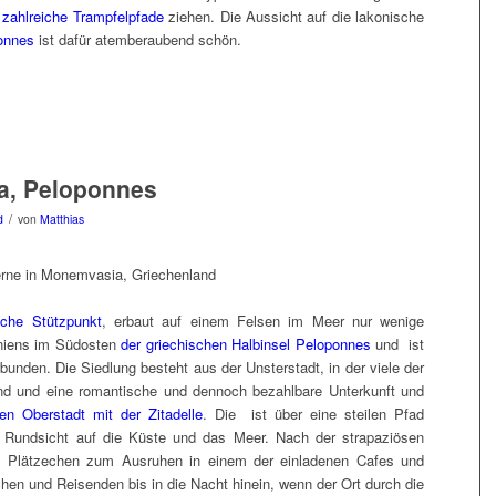
h
zahlreiche Trampfelpfade
ziehen. Die Aussicht auf die lakonische
onnes
ist dafür atemberaubend schön.
a, Peloponnes
/
d
von
Matthias
sche Stützpunkt
, erbaut auf einem Felsen im Meer nur wenige
oniens im Südosten
der griechischen Halbinsel Peloponnes
und ist
nden. Die Siedlung besteht aus der Unsterstadt, in der viele der
sind und eine romantische und dennoch bezahlbare Unterkunft und
ten Oberstadt mit der Zitadelle
. Die ist über eine steilen Pfad
he Rundsicht auf die Küste und das Meer. Nach der strapaziösen
es Plätzechen zum Ausruhen in einem der einladenen Cafes und
hen und Reisenden bis in die Nacht hinein, wenn der Ort durch die