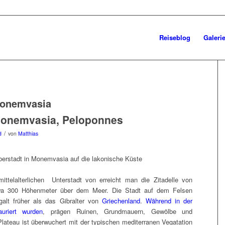
Reiseblog
Galeri
onemvasia
 Monemvasia, Peloponnes
/
d
von
Matthias
ittelalterlichen Unterstadt von erreicht man die Zitadelle von
wa 300 Höhenmeter über dem Meer. Die Stadt auf dem Felsen
alt früher als das Gibralter von
Griechenland
.
Während in der
uriert wurden
, prägen Ruinen, Grundmauern, Gewölbe und
Plateau ist überwuchert mit der typischen mediterranen Vegatation