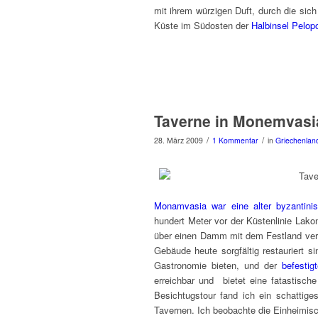
mit ihrem würzigen Duft, durch die sic
Küste im Südosten der
Halbinsel Pelop
Taverne in Monemvasi
/
/
28. März 2009
1 Kommentar
in
Griechenlan
Monamvasia war eine alter byzantini
hundert Meter vor der Küstenlinie Lak
über einen Damm mit dem Festland verbu
Gebäude heute sorgfältig restauriert 
Gastronomie bieten, und der
befestig
erreichbar und bietet eine fatastisc
Besichtugstour fand ich ein schattig
Tavernen. Ich beobachte die Einheimisc