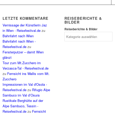
LETZTE KOMMENTARE
REISEBERICHTE &
BILDER
Vernissage der Künstlerin Jaz
Reiseberichte & Bilder
in Wien - Reisefestival.de
zu
Bahnfahrt nach Wien
Bahnfahrt nach Wien -
Reisefestival.de
zu
Fensterputzer – damit Wien
glänzt
Tour zum Mt.Zucchero im
Verzasca-Tal - Reisefestival.de
zu
Fernsicht ins Wallis vom Mt.
Zucchero
Impressionen im Val d'Osola -
Reisefestival.de
zu
Rifugio Alpe
Sambuco im Val d’Osura
Rustikale Berghütte auf der
Alpe Sambuco, Tessin -
Reisefestival.de
zu
Fernsicht