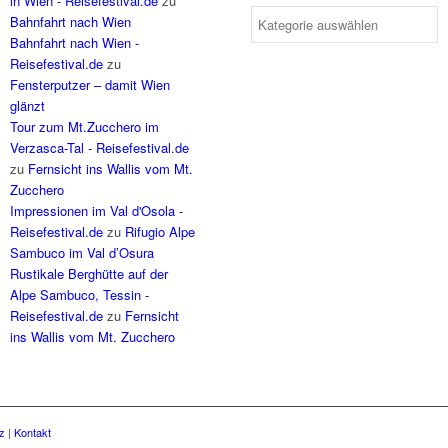
in Wien - Reisefestival.de
zu
Bahnfahrt nach Wien
Bahnfahrt nach Wien -
Reisefestival.de
zu
Fensterputzer – damit Wien
glänzt
Tour zum Mt.Zucchero im
Verzasca-Tal - Reisefestival.de
zu
Fernsicht ins Wallis vom Mt.
Zucchero
Impressionen im Val d'Osola -
Reisefestival.de
zu
Rifugio Alpe
Sambuco im Val d’Osura
Rustikale Berghütte auf der
Alpe Sambuco, Tessin -
Reisefestival.de
zu
Fernsicht
ins Wallis vom Mt. Zucchero
z
|
Kontakt